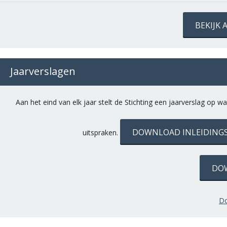
BEKIJK
Jaarverslagen
Aan het eind van elk jaar stelt de Stichting een jaarverslag o
DOWNLOAD INLEIDINGSB
uitspraken.
DOW
Do