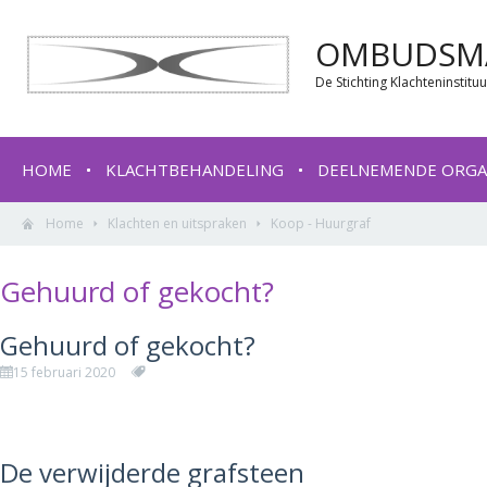
OMBUDSMA
De Stichting Klachteninstit
HOME
KLACHTBEHANDELING
DEELNEMENDE ORGA
Home
Klachten en uitspraken
Koop - Huurgraf
Gehuurd of gekocht?
Gehuurd of gekocht?
15 februari 2020
De verwijderde grafsteen