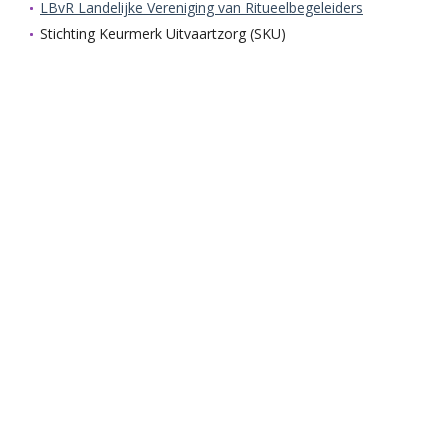
LBvR Landelijke Vereniging van Ritueelbegeleiders
Stichting Keurmerk Uitvaartzorg (SKU)