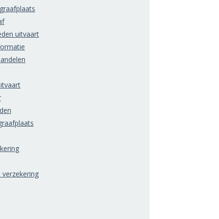
raafplaats
af
den uitvaart
formatie
handelen
itvaart
r
rden
raafplaats
ering
) verzekering