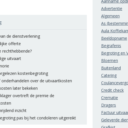
Aanname opdr
Advertentie
Algemeen
g
As (bestemmi
Aula Koffieka
an de dienstverlening
Beeldopname
ijke offerte
Begrafenis
de rechthebbende?
Begroting en V
ge uitvaart
Bloemen
morie
Buitenland
orgelezen kostenbegroting
Catering
f onderhandelen over de uitvaartkosten
Coulanceverg
kosten later bekeken
Credit check
klager overtreft de premie de
Crematie
kosten
Dragers
rijdend inzicht
Factuur uitvaa
groting pas bij het condoleren uitgereikt
Geleverde die
Grafkist