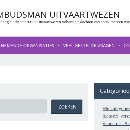
MBUDSMAN UITVAARTWEZEN
chting Klachteninstituut Uitvaartwezen behandelt klachten van consumenten ove
LNEMENDE ORGANISATIES
VEEL GESTELDE VRAGEN
CO
Categorie
Alle categorie
(Laatste) verz
Aanname - Bas