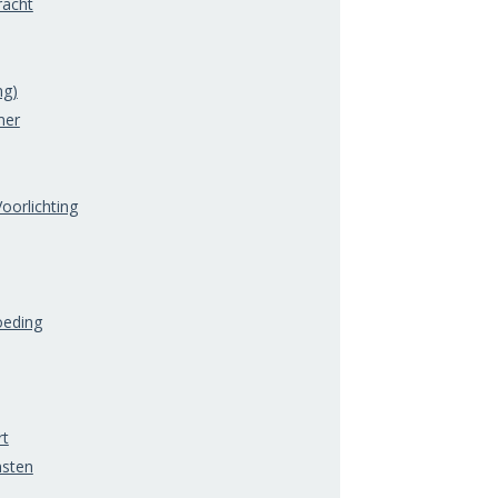
acht
ng)
mer
oorlichting
oeding
rt
nsten