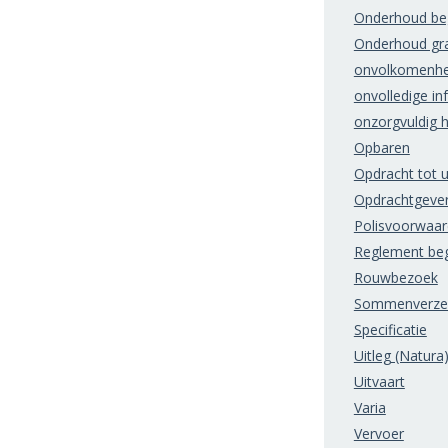
Onderhoud beg
Onderhoud gr
onvolkomenhe
onvolledige in
onzorgvuldig 
Opbaren
Opdracht tot u
Opdrachtgeve
Polisvoorwaa
Reglement beg
Rouwbezoek
Sommenverzek
Specificatie
Uitleg (Natura
Uitvaart
Varia
Vervoer