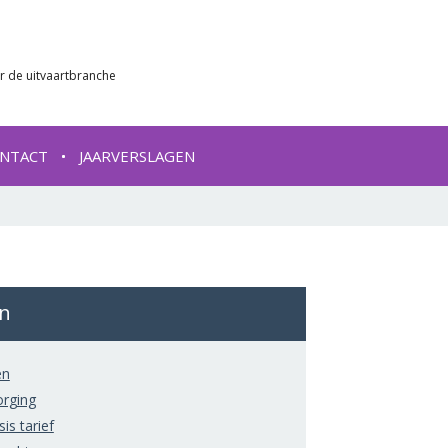
r de uitvaartbranche
NTACT
JAARVERSLAGEN
ën
ën
orging
is tarief