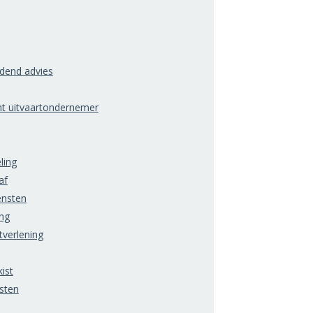
ndend advies
ht uitvaartondernemer
ling
af
ensten
ng
tverlening
ist
sten