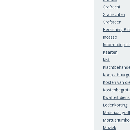
Grafrecht
Grafrechten
Grafsteen
Herziening Bi
Incasso
Informatieplic
Kaarten
Kist
Klachtbehande
Koop - Huurgr
Kosten van di
Kostenbegroti
Kwaliteit diens
Ledenkorting
Materiaal grafk
Mortuariumko
Muziek