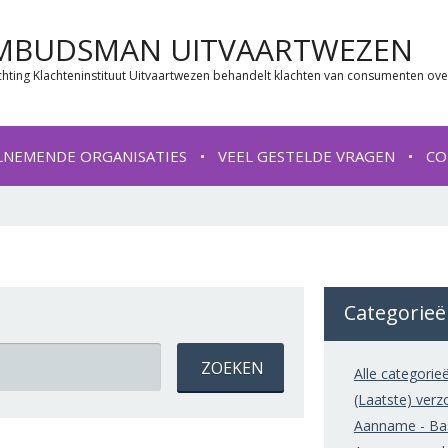
MBUDSMAN UITVAARTWEZEN
chting Klachteninstituut Uitvaartwezen behandelt klachten van consumenten ove
LNEMENDE ORGANISATIES
VEEL GESTELDE VRAGEN
CO
Categorie
Alle categorie
(Laatste) verz
Aanname - Bas