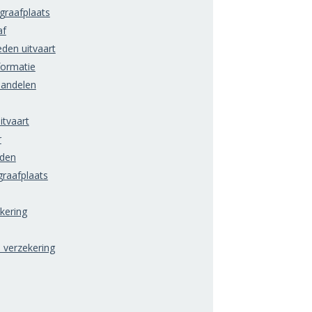
raafplaats
af
den uitvaart
formatie
handelen
itvaart
r
rden
raafplaats
ering
) verzekering