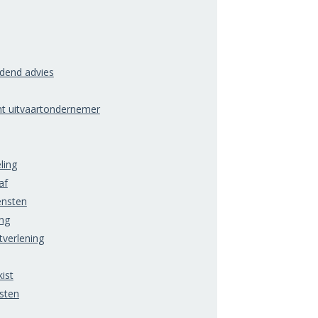
ndend advies
ht uitvaartondernemer
ling
af
ensten
ng
tverlening
ist
sten