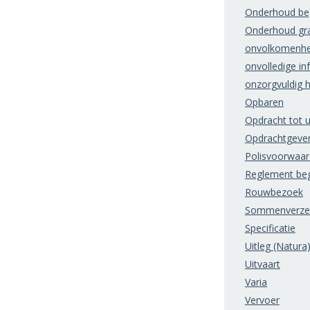
Onderhoud beg
Onderhoud gr
onvolkomenhe
onvolledige in
onzorgvuldig 
Opbaren
Opdracht tot u
Opdrachtgeve
Polisvoorwaa
Reglement beg
Rouwbezoek
Sommenverzek
Specificatie
Uitleg (Natura
Uitvaart
Varia
Vervoer