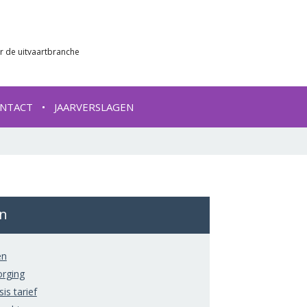
r de uitvaartbranche
NTACT
JAARVERSLAGEN
ën
ën
orging
is tarief