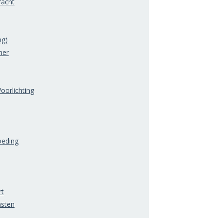
acht
ng)
mer
oorlichting
oeding
rt
nsten