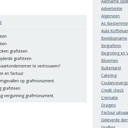
Aanname opdr
Advertentie
Algemeen
g
As (bestemmi
Aula Koffieka
hten
Beeldopname
hten
Begrafenis
oken grafsteen
Begroting en V
ijderde grafsteen
Bloemen
itvaartondernemer te vertrouwen?
Buitenland
ze en factuur
Catering
gevallen op grafmonument.
Coulanceverg
g grafsteen
Credit check
ng vergunning grafmonument.
Crematie
Dragers
Factuur uitvaa
Geleverde die
Grafkist