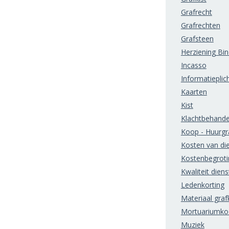
Grafrecht
Grafrechten
Grafsteen
Herziening Bi
Incasso
Informatieplic
Kaarten
Kist
Klachtbehande
Koop - Huurgr
Kosten van di
Kostenbegroti
Kwaliteit diens
Ledenkorting
Materiaal grafk
Mortuariumko
Muziek