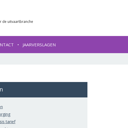
r de uitvaartbranche
NTACT
JAARVERSLAGEN
ën
ën
orging
is tarief