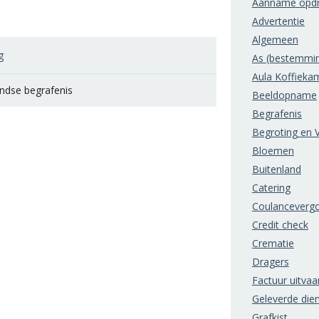
Aanname opdr
Advertentie
Algemeen
g
As (bestemmi
Aula Koffieka
andse begrafenis
Beeldopname
Begrafenis
Begroting en V
Bloemen
Buitenland
Catering
Coulanceverg
Credit check
Crematie
Dragers
Factuur uitvaa
Geleverde die
Grafkist