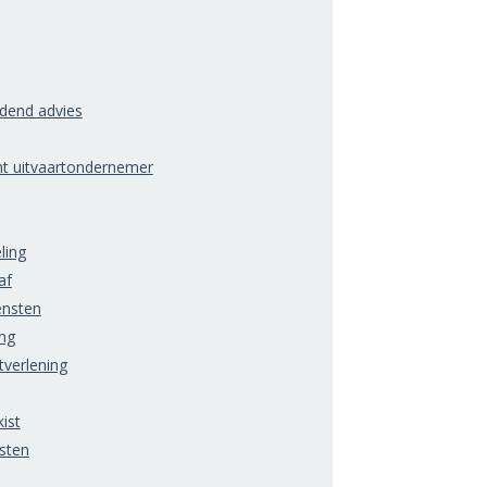
ndend advies
ht uitvaartondernemer
ling
af
ensten
ng
tverlening
ist
sten