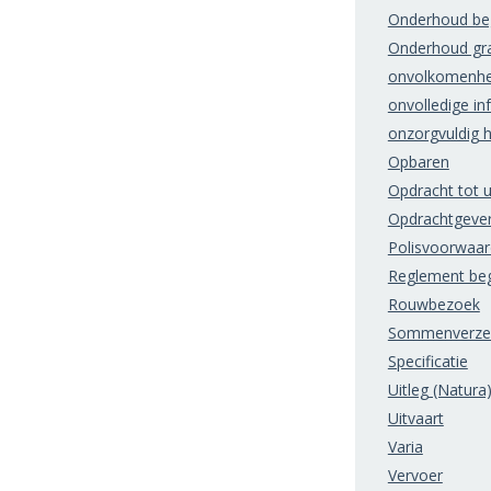
Onderhoud beg
Onderhoud gr
onvolkomenhe
onvolledige in
onzorgvuldig 
Opbaren
Opdracht tot u
Opdrachtgeve
Polisvoorwaa
Reglement beg
Rouwbezoek
Sommenverzek
Specificatie
Uitleg (Natura
Uitvaart
Varia
Vervoer