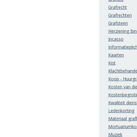
Grafrecht
Grafrechten
Grafsteen
Herziening Bi
Incasso
Informatieplic
Kaarten
Kist
Klachtbehande
Koop - Huurgr
Kosten van di
Kostenbegroti
Kwaliteit diens
Ledenkorting
Materiaal grafk
Mortuariumko
Muziek