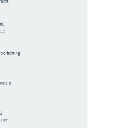
acht
ng)
mer
oorlichting
oeding
rt
nsten