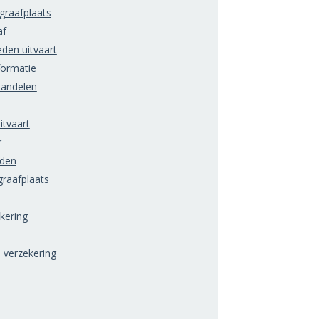
raafplaats
af
den uitvaart
formatie
handelen
itvaart
r
rden
raafplaats
ering
) verzekering