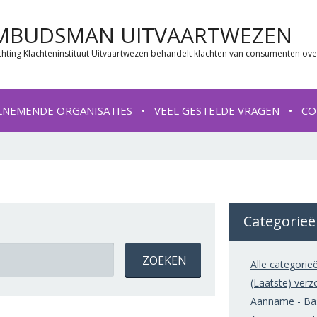
MBUDSMAN UITVAARTWEZEN
chting Klachteninstituut Uitvaartwezen behandelt klachten van consumenten ove
LNEMENDE ORGANISATIES
VEEL GESTELDE VRAGEN
CO
Categorie
Alle categorie
(Laatste) verz
Aanname - Bas