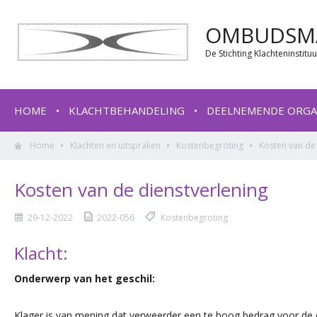
OMBUDSMA
De Stichting Klachteninstit
HOME
KLACHTBEHANDELING
DEELNEMENDE ORGA
Home
Klachten en uitspraken
Kostenbegroting
Kosten van de
Kosten van de dienstverlening
29-12-2022
2022-056
Kostenbegroting
Klacht:
Onderwerp van het geschil:
Klager is van mening dat verweerder een te hoog bedrag voor de 