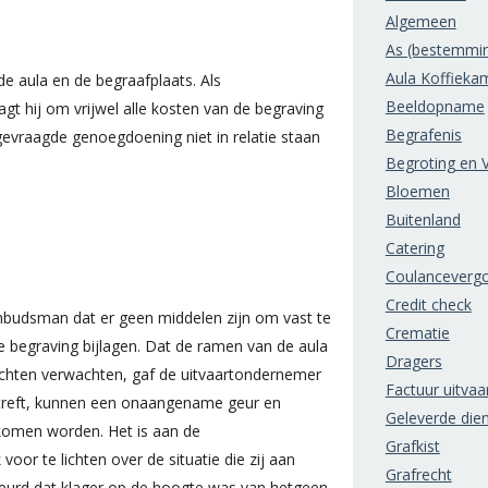
Algemeen
As (bestemmi
Aula Koffieka
de aula en de begraafplaats. Als
Beeldopname
 hij om vrijwel alle kosten van de begraving
Begrafenis
gevraagde genoegdoening niet in relatie staan
Begroting en V
Bloemen
Buitenland
Catering
Coulanceverg
Credit check
budsman dat er geen middelen zijn om vast te
Crematie
de begraving bijlagen. Dat de ramen van de aula
Dragers
chten verwachten, gaf de uitvaartondernemer
Factuur uitvaa
etreft, kunnen een onaangename geur en
Geleverde die
rkomen worden. Het is aan de
Grafkist
or te lichten over de situatie die zij aan
Grafrecht
gebeurd dat klager op de hoogte was van hetgeen