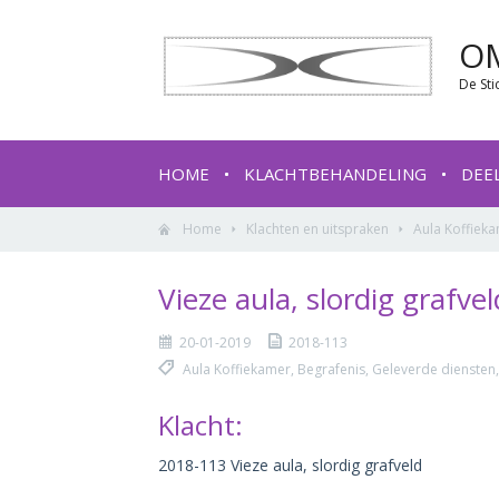
O
De Sti
HOME
KLACHTBEHANDELING
DEE
Home
Klachten en uitspraken
Aula Koffiek
Vieze aula, slordig grafvel
20-01-2019
2018-113
Aula Koffiekamer, Begrafenis, Geleverde dienste
Klacht:
2018-113 Vieze aula, slordig grafveld