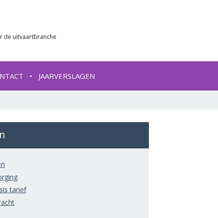
r de uitvaartbranche
NTACT
JAARVERSLAGEN
ën
ën
orging
s tarief
acht