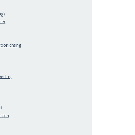
ng)
mer
oorlichting
oeding
rt
nsten