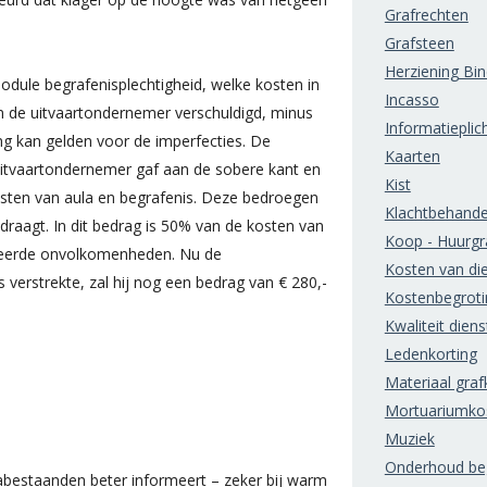
Grafrechten
Grafsteen
Herziening Bi
odule begrafenisplechtigheid, welke kosten in
Incasso
aan de uitvaartondernemer verschuldigd, minus
Informatieplic
ng kan gelden voor de imperfecties. De
Kaarten
itvaartondernemer gaf aan de sobere kant en
Kist
kosten van aula en begrafenis. Deze bedroegen
Klachtbehande
raagt. In dit bedrag is 50% van de kosten van
Koop - Huurgr
teerde onvolkomenheden. Nu de
Kosten van di
 verstrekte, zal hij nog een bedrag van € 280,-
Kostenbegroti
Kwaliteit diens
Ledenkorting
Materiaal grafk
Mortuariumko
Muziek
Onderhoud beg
abestaanden beter informeert – zeker bij warm