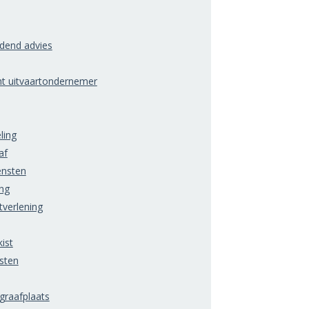
ndend advies
ht uitvaartondernemer
ling
af
ensten
ng
tverlening
ist
sten
raafplaats