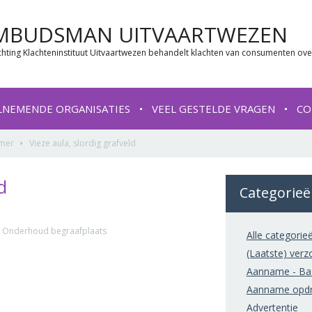
MBUDSMAN UITVAARTWEZEN
chting Klachteninstituut Uitvaartwezen behandelt klachten van consumenten ove
LNEMENDE ORGANISATIES
VEEL GESTELDE VRAGEN
CO
amer
Vieze aula, slordig grafveld
d
Categorie
n, Onderhoud begraafplaats
Alle categorie
(Laatste) verz
Aanname - Basi
Aanname opdr
Advertentie