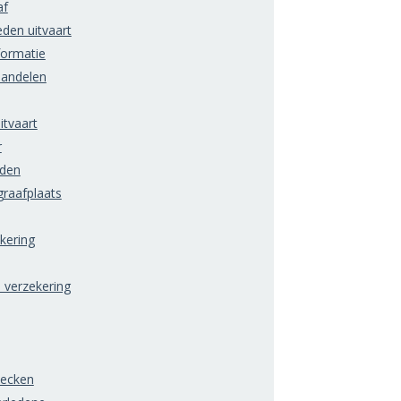
af
den uitvaart
formatie
handelen
itvaart
r
rden
raafplaats
ering
) verzekering
hecken