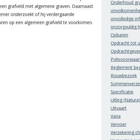
Onderhoud gr
 een grafveld met algemene graven. Daarnaast
onvolkomenhe
nemer onderzoekt of hij verdergaande
onvolledige in
en op een algemeen grafveld te voorkomen.
onzorgvuldig 
Opbaren
Opdracht tot u
Opdrachtgeve
Polisvoorwaa
Reglement beg
Rouwbezoek
Sommenverzek
Specificatie
Uitleg (Natura
Uitvaart
Varia
Vervoer
Verzekering c