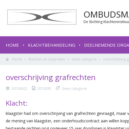
OMBUDSMA
De Stichting Klachteninstit
HOME
KLACHTBEHANDELING
DEELNEMENDE ORGA
Home
Klachten en uitspraken
Geen categorie
overschrijving 
overschrijving grafrechten
20130622
2013035
Geen categorie
Klacht:
klaagster had om overschrijving van grafrechten gevraagd, maar 
de mening van klaagster, een onderhoudscontract aan willen kop
bestaande rechten nog ongeveer 15 jaar doorlopen is klaagster 