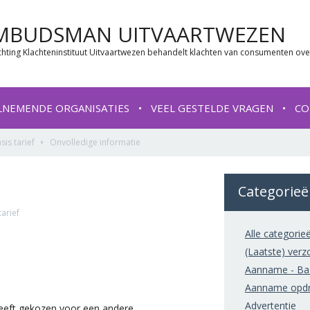
MBUDSMAN UITVAARTWEZEN
chting Klachteninstituut Uitvaartwezen behandelt klachten van consumenten ove
LNEMENDE ORGANISATIES
VEEL GESTELDE VRAGEN
CO
is tarief
Onvolledige informatie
Categorie
arief
Alle categorie
(Laatste) verz
Aanname - Basi
Aanname opdr
Advertentie
eeft gekozen voor een andere