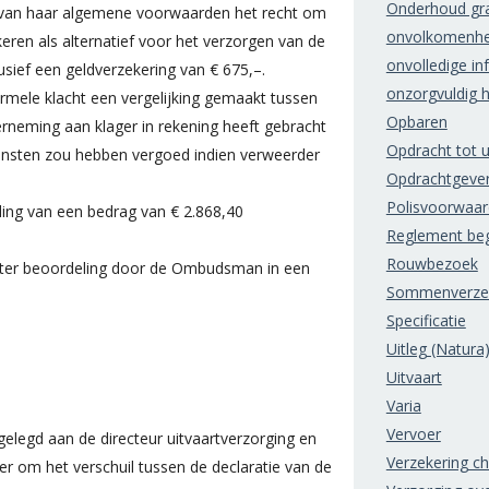
Onderhoud gr
11 van haar algemene voorwaarden het recht om
onvolkomenhe
e keren als alternatief voor het verzorgen van de
onvolledige in
lusief een geldverzekering van € 675,–.
onzorgvuldig 
rmele klacht een vergelijking gemaakt tussen
Opbaren
rneming aan klager in rekening heeft gebracht
Opdracht tot u
diensten zou hebben vergoed indien verweerder
Opdrachtgeve
Polisvoorwaa
ing van een bedrag van € 2.868,40
Reglement beg
Rouwbezoek
 ter beoordeling door de Ombudsman in een
Sommenverzek
Specificatie
Uitleg (Natura
Uitvaart
Varia
Vervoer
elegd aan de directeur uitvaartverzorging en
Verzekering c
r om het verschuil tussen de declaratie van de