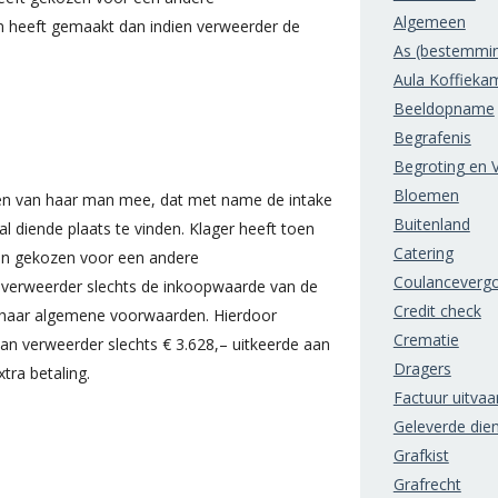
Algemeen
n heeft gemaakt dan indien verweerder de
As (bestemmi
Aula Koffieka
Beeldopname
Begrafenis
Begroting en V
Bloemen
den van haar man mee, dat met name de intake
Buitenland
al diende plaats te vinden. Klager heeft toen
Catering
n gekozen voor een andere
Coulanceverg
 verweerder slechts de inkoopwaarde van de
Credit check
r haar algemene voorwaarden. Hierdoor
Crematie
van verweerder slechts € 3.628,– uitkeerde aan
Dragers
tra betaling.
Factuur uitvaa
Geleverde die
Grafkist
Grafrecht