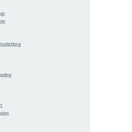
ng)
mer
oorlichting
oeding
rt
nsten