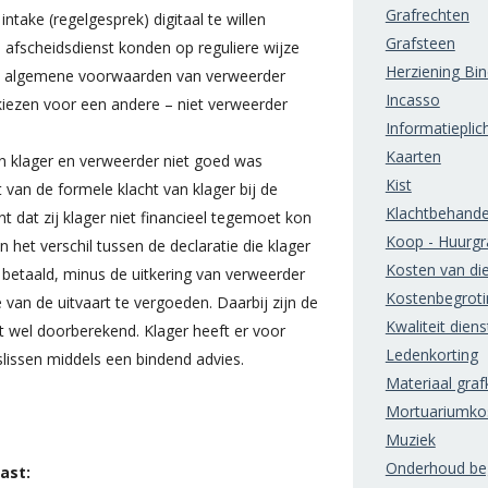
Grafrechten
take (regelgesprek) digitaal te willen
Grafsteen
e afscheidsdienst konden op reguliere wijze
Herziening Bi
 de algemene voorwaarden van verweerder
Incasso
kiezen voor een andere – niet verweerder
Informatieplic
Kaarten
n klager en verweerder niet goed was
Kist
 van de formele klacht van klager bij de
Klachtbehande
dat zij klager niet financieel tegemoet kon
Koop - Huurgr
het verschil tussen de declaratie die klager
Kosten van di
betaald, minus de uitkering van verweerder
Kostenbegroti
van de uitvaart te vergoeden. Daarbij zijn de
Kwaliteit diens
rt wel doorberekend. Klager heeft er voor
Ledenkorting
ssen middels een bindend advies.
Materiaal grafk
Mortuariumko
Muziek
Onderhoud beg
ast: