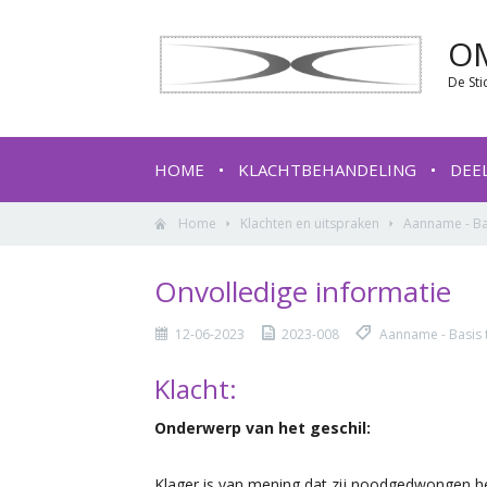
O
De Sti
HOME
KLACHTBEHANDELING
DEE
Home
Klachten en uitspraken
Aanname - Bas
Onvolledige informatie
12-06-2023
2023-008
Aanname - Basis t
Klacht:
Onderwerp van het geschil:
Klager is van mening dat zij noodgedwongen h