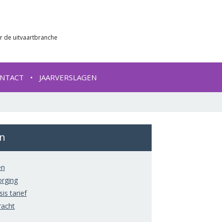
r de uitvaartbranche
NTACT
JAARVERSLAGEN
ën
ën
orging
s tarief
acht