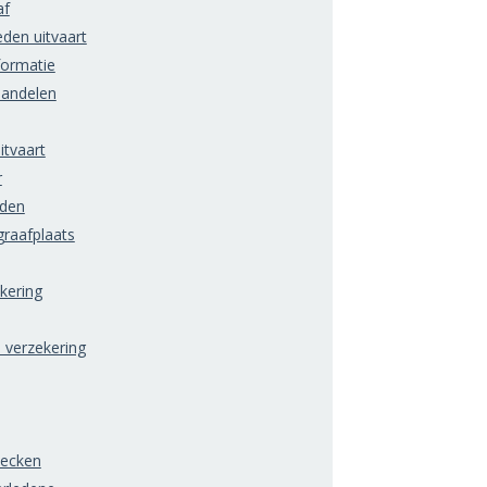
af
den uitvaart
formatie
handelen
itvaart
r
rden
raafplaats
ering
) verzekering
hecken