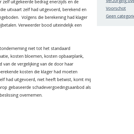
Verzorging ov
 zelf uitgekeerde bedrag enerzijds en de
Voorschot
die uitvaart zelf had uitgevoerd, berekend en
Geen categori
angeboden. Volgens die berekening had klager
jbetalen. Verweerder bood uiteindelijk een
rtonderneming niet tot het standaard
atie, kosten bloemen, kosten opbaarplank,
id van de vergelijking van de door haar
berekende kosten die klager had moeten
elf had uitgevoerd, niet heeft betwist, komt mij
aarop gebaseerde schadevergoedingsaanbod als
n beslissing overnemen.