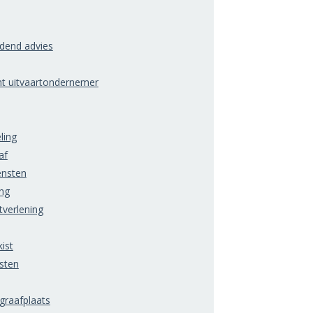
ndend advies
ht uitvaartondernemer
ling
af
ensten
ng
tverlening
ist
sten
raafplaats