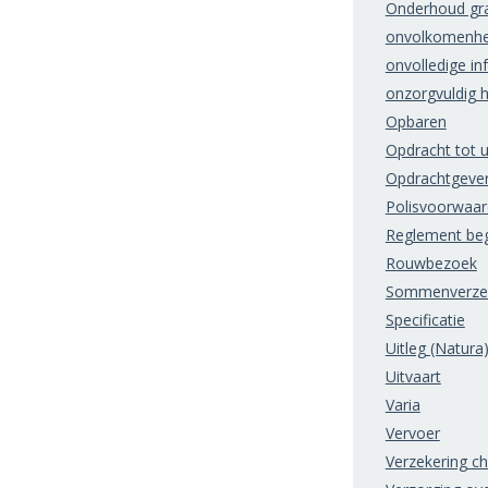
Onderhoud gr
onvolkomenhe
onvolledige in
onzorgvuldig 
Opbaren
Opdracht tot u
Opdrachtgeve
Polisvoorwaa
Reglement beg
Rouwbezoek
Sommenverzek
Specificatie
Uitleg (Natura
Uitvaart
Varia
Vervoer
Verzekering c