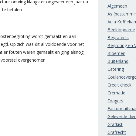
ctuur ontving klaagster ongeveer een jaar na
Algemeen
t te betalen
As (bestemmi
Aula Koffieka
Beeldopname
 kostenbegroting wordt gemaakt en aan
Begrafenis
egd. Op zich was dit al voldoende voor het
Begroting en V
at er fouten waren gemaakt en ging alsnog
Bloemen
it voorstel overgenomen
Buitenland
Catering
Coulanceverg
Credit check
Crematie
Dragers
Factuur uitvaa
Geleverde die
Grafkist
Grafrecht