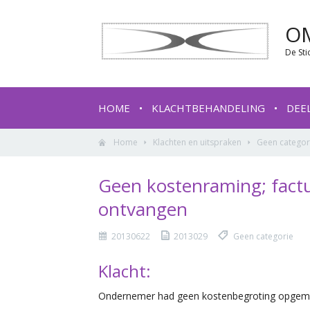
O
De Sti
HOME
KLACHTBEHANDELING
DEE
Home
Klachten en uitspraken
Geen categor
Geen kostenraming; factu
ontvangen
20130622
2013029
Geen categorie
Klacht:
Ondernemer had geen kostenbegroting opgema