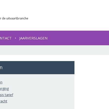
r de uitvaartbranche
NTACT
JAARVERSLAGEN
ën
ën
orging
s tarief
acht