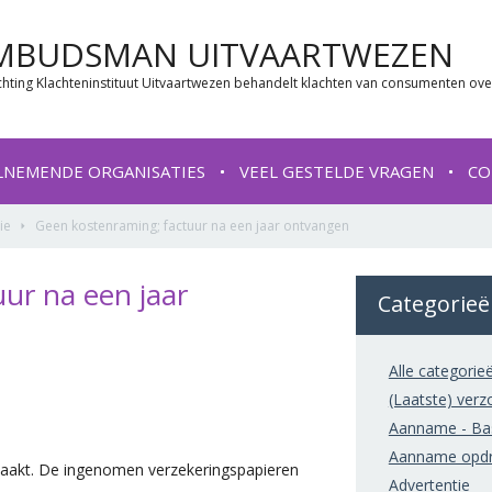
MBUDSMAN UITVAARTWEZEN
chting Klachteninstituut Uitvaartwezen behandelt klachten van consumenten ove
LNEMENDE ORGANISATIES
VEEL GESTELDE VRAGEN
CO
ie
Geen kostenraming; factuur na een jaar ontvangen
ur na een jaar
Categorie
Alle categorie
(Laatste) verz
Aanname - Basi
Aanname opdr
akt. De ingenomen verzekeringspapieren
Advertentie