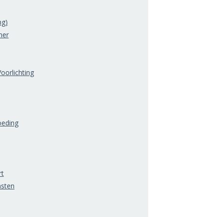
ng)
mer
oorlichting
oeding
rt
nsten