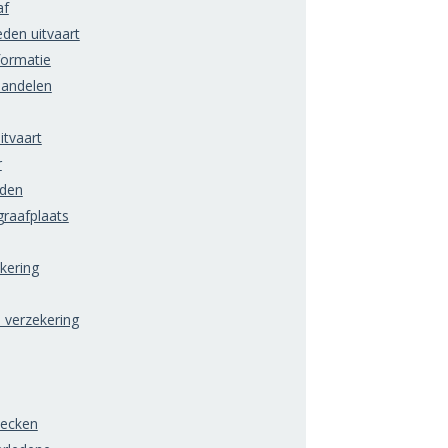
af
den uitvaart
formatie
handelen
itvaart
r
rden
raafplaats
ering
) verzekering
hecken