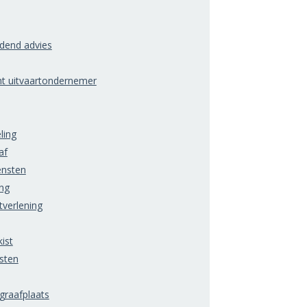
ndend advies
ht uitvaartondernemer
ling
af
ensten
ng
tverlening
ist
sten
raafplaats