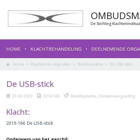
OMBUDSMA
De Stichting Klachteninstit
HOME
KLACHTBEHANDELING
DEELNEMENDE ORGA
Home
Klachten en uitspraken
Beeldopname
De USB-stick
De USB-stick
27-02-2020
2019-166
Beeldopname, Coulancevergoeding
Klacht:
2019-166 De USB-stick
Onderwerp van het geschil: