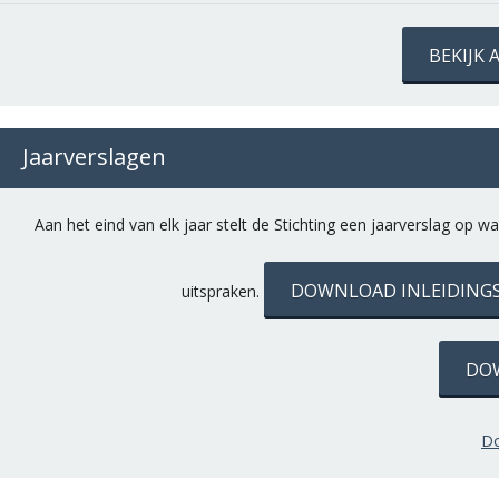
BEKIJK
Jaarverslagen
Aan het eind van elk jaar stelt de Stichting een jaarverslag o
DOWNLOAD INLEIDINGSB
uitspraken.
DOW
Do