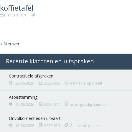
koffietafel
1 januari 1970
< Nieuwer
Recente klachten en uitspraken
Contractuele afspraken
22-06-2026
2026-003
Aanname opdracht
Asbestemming
15-06-2026
2026-017
onzorgvuldig handelen
Onvolkomenheden uitvaart
15-06-2026
2026-019
Geleverde diensten