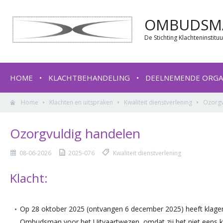
OMBUDSMA
De Stichting Klachteninstit
HOME
KLACHTBEHANDELING
DEELNEMENDE ORGA
Home
Klachten en uitspraken
Kwaliteit dienstverlening
Ozorgv
Ozorgvuldig handelen
08-06-2026
2025-076
Kwaliteit dienstverlening
Klacht:
Op 28 oktober 2025 (ontvangen 6 december 2025) heeft klager 
Ombudsman voor het Uitvaartwezen, omdat zij het niet eens