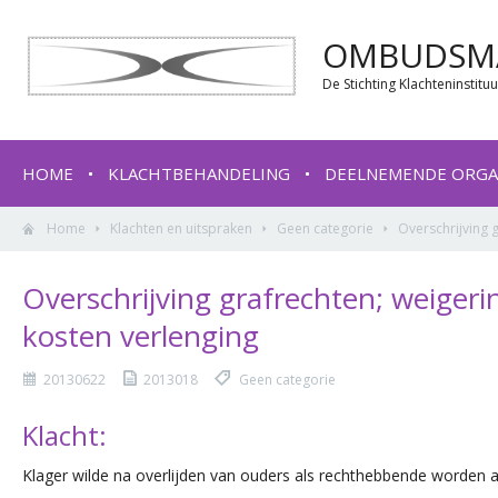
OMBUDSMA
De Stichting Klachteninstit
HOME
KLACHTBEHANDELING
DEELNEMENDE ORGA
Home
Klachten en uitspraken
Geen categorie
Overschrijving g
Overschrijving grafrechten; weigerin
kosten verlenging
20130622
2013018
Geen categorie
Klacht:
Klager wilde na overlijden van ouders als rechthebbende worden 