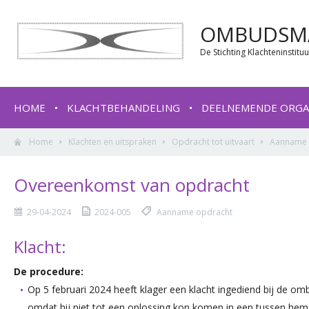
OMBUDSMA
De Stichting Klachteninstit
HOME
KLACHTBEHANDELING
DEELNEMENDE ORGA
Home
Klachten en uitspraken
Opdracht tot uitvaart
Aanname 
Overeenkomst van opdracht
29-04-2024
2024-005
Aanname opdracht
Klacht:
De procedure:
Op 5 februari 2024 heeft klager een klacht ingediend bij de 
omdat hij niet tot een oplossing kon komen in een tussen he