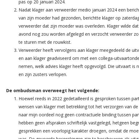
pas op 20 januari 2024.
Nadat klager aan verweerder medio januari 2024 een berich
van zijn moeder had gezonden, berichtte klager op zaterda
verweerder dat zijn moeder was overleden. Klager wilde dat
avond nog zou worden afgelegd en verzocht verweerder zo
te sturen met de rouwkist.
Verweerder heeft vervolgens aan klager meegedeeld de uitva
en aan klager geadviseerd om met een collega-uitvaartond
nemen, welk advies klager heeft opgevolgd. Die uitvaart is 
en zijn zusters verlopen.
De ombudsman overweegt het volgende:
Hoewel reeds in 2022 gedetailleerd is gesproken tussen parti
wensen van klager met betrekking tot het verzorgen van de u
naar mijn oordeel nog geen contractuele binding tussen part
hebben geen afspraken schriftelijk vastgelegd, hetgeen begri
gesprekken een voorlopig karakter droegen, omdat de moed
was. De gevoerde besprekingen zijn te beschouwen als uitg