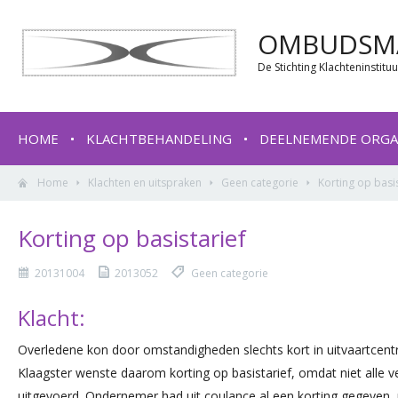
OMBUDSMA
De Stichting Klachteninstit
HOME
KLACHTBEHANDELING
DEELNEMENDE ORGA
Home
Klachten en uitspraken
Geen categorie
Korting op basis
Korting op basistarief
20131004
2013052
Geen categorie
Klacht:
Overledene kon door omstandigheden slechts kort in uitvaartcentr
Klaagster wenste daarom korting op basistarief, omdat niet alle 
uitgevoerd. Ondernemer had uit coulance al een korting gegeven,