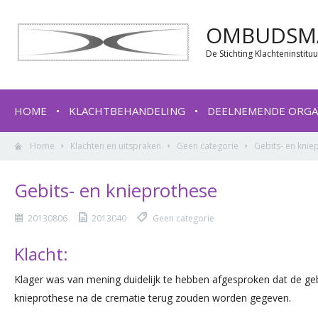
OMBUDSMA
De Stichting Klachteninstit
HOME
KLACHTBEHANDELING
DEELNEMENDE ORGA
Home
Klachten en uitspraken
Geen categorie
Gebits- en knie
Gebits- en knieprothese
20130806
2013040
Geen categorie
Klacht:
Klager was van mening duidelijk te hebben afgesproken dat de ge
knieprothese na de crematie terug zouden worden gegeven.