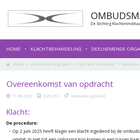
OMBUDSMA
De Stichting Klachteninstit
HOME
KLACHTBEHANDELING
DEELNEMENDE ORGA
Home
Klachten en uitspraken
Opdracht tot uitvaart
Aanname 
Overeenkomst van opdracht
11-08-2025
2025-051
Aanname opdracht
Klacht:
De procedure:
Op 2 juni 2025 heeft klager een klacht ingediend bij de ombu
omdat zij niet tot een oplossing kon komen in een tussen haa