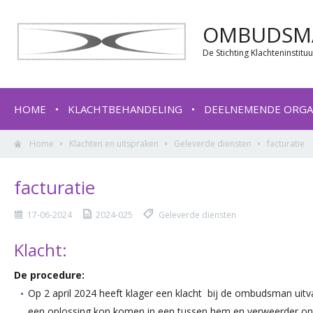
OMBUDSMA
De Stichting Klachteninstit
HOME
KLACHTBEHANDELING
DEELNEMENDE ORGA
Home
Klachten en uitspraken
Geleverde diensten
facturatie
facturatie
17-06-2024
2024-025
Geleverde diensten
Klacht:
De procedure:
Op 2 april 2024 heeft klager een klacht bij de ombudsman uitv
een oplossing kon komen in een tussen hem en verweerder onts