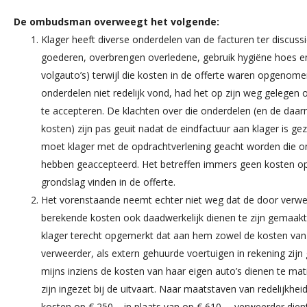
De ombudsman overweegt het volgende:
Klager heeft diverse onderdelen van de facturen ter discuss
goederen, overbrengen overledene, gebruik hygiëne hoes e
volgauto’s) terwijl die kosten in de offerte waren opgenomen
onderdelen niet redelijk vond, had het op zijn weg gelegen o
te accepteren. De klachten over die onderdelen (en de d
kosten) zijn pas geuit nadat de eindfactuur aan klager is g
moet klager met de opdrachtverlening geacht worden die o
hebben geaccepteerd. Het betreffen immers geen kosten op 
grondslag vinden in de offerte.
Het vorenstaande neemt echter niet weg dat de door verwee
berekende kosten ook daadwerkelijk dienen te zijn gemaakt
klager terecht opgemerkt dat aan hem zowel de kosten van
verweerder, als extern gehuurde voertuigen in rekening zijn
mijns inziens de kosten van haar eigen auto’s dienen te mat
zijn ingezet bij de uitvaart. Naar maatstaven van redelijkheid e
kosten op € 250,– in plaats van op € 610,–. verweerder dient