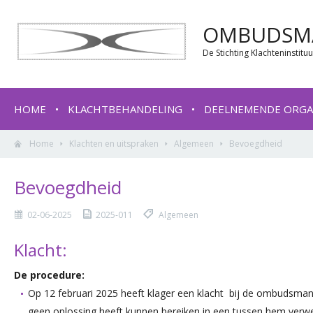
OMBUDSMA
De Stichting Klachteninstit
HOME
KLACHTBEHANDELING
DEELNEMENDE ORGA
Home
Klachten en uitspraken
Algemeen
Bevoegdheid
Bevoegdheid
02-06-2025
2025-011
Algemeen
Klacht:
De procedure:
Op 12 februari 2025 heeft klager een klacht bij de ombudsman
geen oplossing heeft kunnen bereiken in een tussen hem verwe