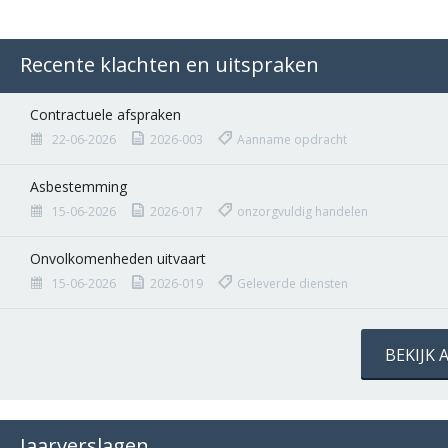
Recente klachten en uitspraken
Contractuele afspraken
22-06-2026
2026-003
Aanname opdracht
Asbestemming
15-06-2026
2026-017
onzorgvuldig handelen
Onvolkomenheden uitvaart
15-06-2026
2026-019
Geleverde diensten
BEKIJK
Jaarverslagen