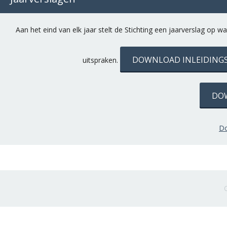
Aan het eind van elk jaar stelt de Stichting een jaarverslag o
DOWNLOAD INLEIDINGSB
uitspraken.
DOW
Do